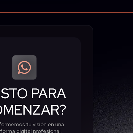

ISTO PARA
OMENZAR?
formemos tu visión en una
forma digital profesional.