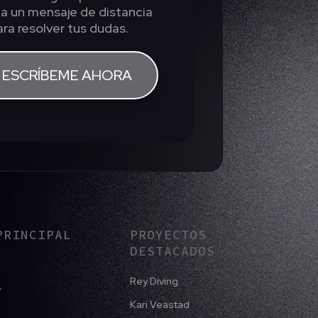
 a un mensaje de distancia
ara resolver tus dudas.
ESCRÍBEME AHORA
PRINCIPAL
PROYECTOS
DESTACADOS
Rey Diving
e
Kari Veastad