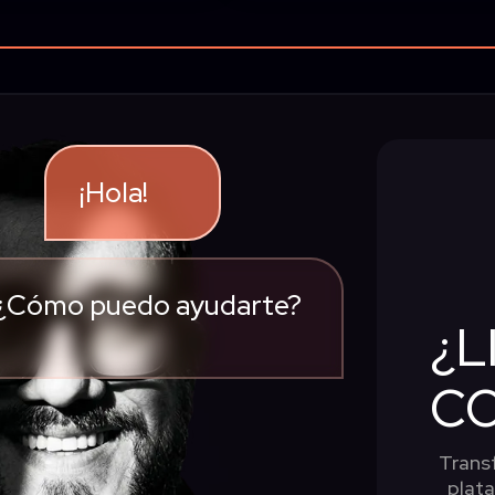
¡Hola!
¿Cómo puedo ayu
|
¿L
C
Trans
plata