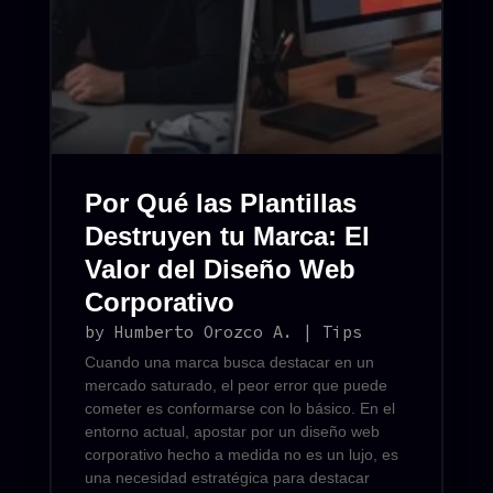
Por Qué las Plantillas
Destruyen tu Marca: El
Valor del Diseño Web
Corporativo
by
Humberto Orozco A.
|
Tips
Cuando una marca busca destacar en un
mercado saturado, el peor error que puede
cometer es conformarse con lo básico. En el
entorno actual, apostar por un diseño web
corporativo hecho a medida no es un lujo, es
una necesidad estratégica para destacar