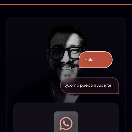
¡Hola!
¿Cómo puedo ayu
|
