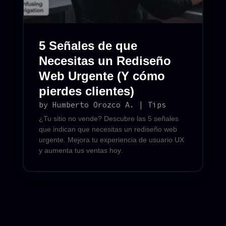
5 Señales de que
Necesitas un Rediseño
Web Urgente (Y cómo
pierdes clientes)
by
Humberto Orozco A.
|
Tips
¿Tu sitio no vende? Descubre las 5 señales
que indican que necesitas un rediseño web
urgente. Mejora tu experiencia de usuario UX
y aumenta tus ventas hoy.