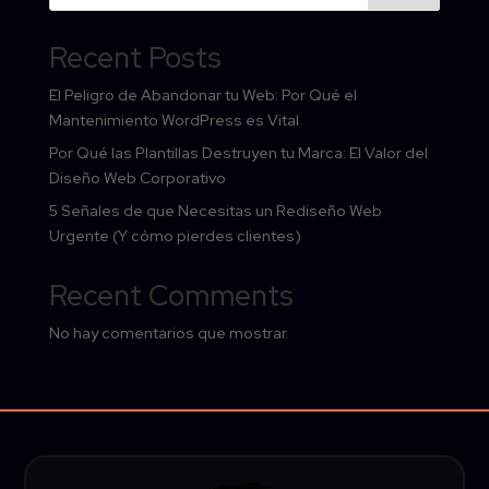
Recent Posts
El Peligro de Abandonar tu Web: Por Qué el
Mantenimiento WordPress es Vital
Por Qué las Plantillas Destruyen tu Marca: El Valor del
Diseño Web Corporativo
5 Señales de que Necesitas un Rediseño Web
Urgente (Y cómo pierdes clientes)
Recent Comments
No hay comentarios que mostrar.