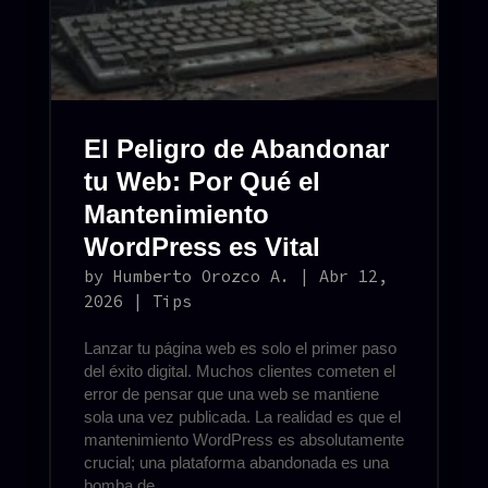
El Peligro de Abandonar
tu Web: Por Qué el
Mantenimiento
WordPress es Vital
by
Humberto Orozco A.
|
Abr 12,
2026
|
Tips
Lanzar tu página web es solo el primer paso
del éxito digital. Muchos clientes cometen el
error de pensar que una web se mantiene
sola una vez publicada. La realidad es que el
mantenimiento WordPress es absolutamente
crucial; una plataforma abandonada es una
bomba de...