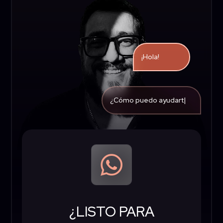
¡Hola!
¿Cómo puedo a
|

¿LISTO PARA