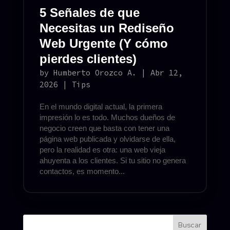
5 Señales de que
Necesitas un Rediseño
Web Urgente (Y cómo
pierdes clientes)
by
Humberto Orozco A.
|
Abr 12,
2026
|
Tips
En el mundo digital actual, la primera
impresión lo es todo. Muchos dueños de
negocio creen que basta con tener una
página web publicada y olvidarse de ella,
pero la realidad es otra: una web vieja
ahuyenta a los clientes. Si tu sitio no genera
contactos, es momento...
Buscar