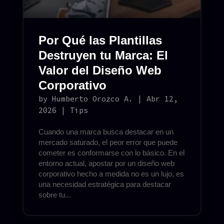
Por Qué las Plantillas
Destruyen tu Marca: El
Valor del Diseño Web
Corporativo
by
Humberto Orozco A.
|
Abr 12,
2026
|
Tips
Cuando una marca busca destacar en un
mercado saturado, el peor error que puede
cometer es conformarse con lo básico. En el
entorno actual, apostar por un diseño web
corporativo hecho a medida no es un lujo, es
una necesidad estratégica para destacar
sobre tu...