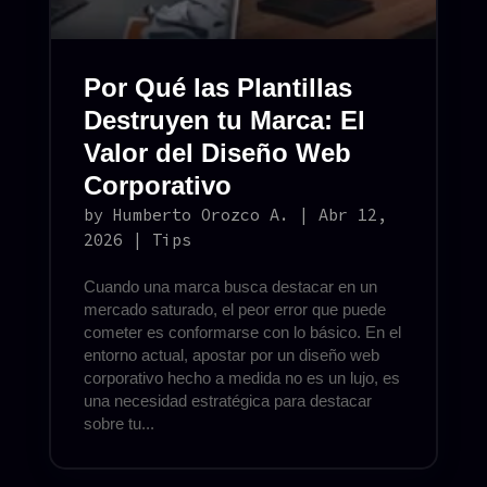
Por Qué las Plantillas
Destruyen tu Marca: El
Valor del Diseño Web
Corporativo
by
Humberto Orozco A.
|
Abr 12,
2026
|
Tips
Cuando una marca busca destacar en un
mercado saturado, el peor error que puede
cometer es conformarse con lo básico. En el
entorno actual, apostar por un diseño web
corporativo hecho a medida no es un lujo, es
una necesidad estratégica para destacar
sobre tu...