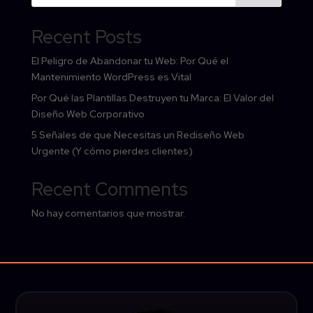
Recent Posts
El Peligro de Abandonar tu Web: Por Qué el
Mantenimiento WordPress es Vital
Por Qué las Plantillas Destruyen tu Marca: El Valor del
Diseño Web Corporativo
5 Señales de que Necesitas un Rediseño Web
Urgente (Y cómo pierdes clientes)
Recent Comments
No hay comentarios que mostrar.