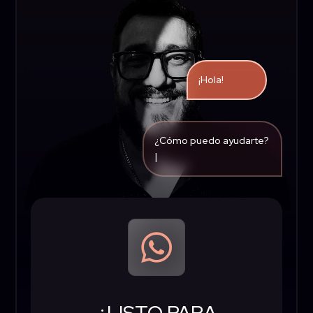
¡Hola!
¿Cómo puedo ayu
|

¿LISTO PARA