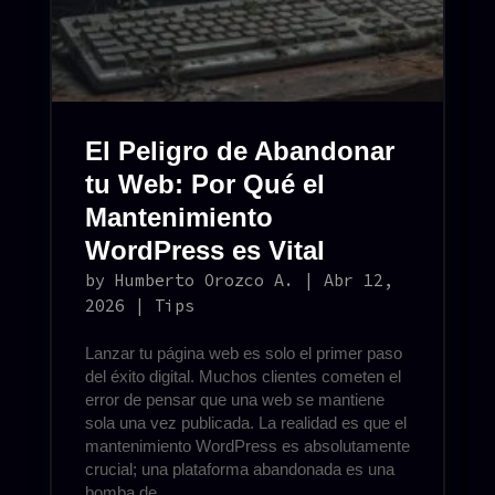
El Peligro de Abandonar
tu Web: Por Qué el
Mantenimiento
WordPress es Vital
by
Humberto Orozco A.
|
Abr 12,
2026
|
Tips
Lanzar tu página web es solo el primer paso
del éxito digital. Muchos clientes cometen el
error de pensar que una web se mantiene
sola una vez publicada. La realidad es que el
mantenimiento WordPress es absolutamente
crucial; una plataforma abandonada es una
bomba de...