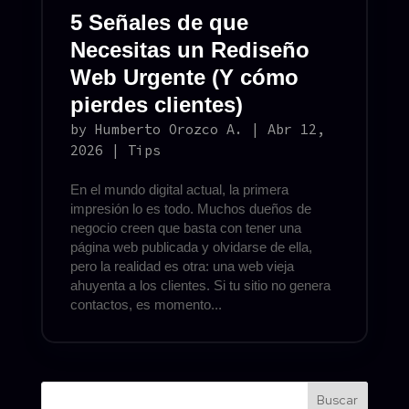
5 Señales de que
Necesitas un Rediseño
Web Urgente (Y cómo
pierdes clientes)
by
Humberto Orozco A.
|
Abr 12,
2026
|
Tips
En el mundo digital actual, la primera
impresión lo es todo. Muchos dueños de
negocio creen que basta con tener una
página web publicada y olvidarse de ella,
pero la realidad es otra: una web vieja
ahuyenta a los clientes. Si tu sitio no genera
contactos, es momento...
Buscar