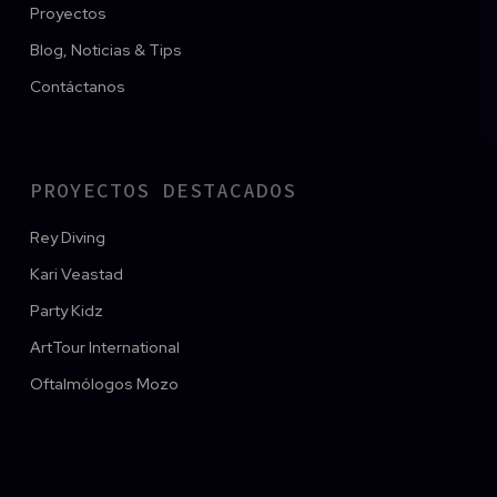
Blog, Noticias & Tips
Contáctanos
PROYECTOS DESTACADOS
Rey Diving
Kari Veastad
Party Kidz
ArtTour International
Oftalmólogos Mozo
HO Web Studio
hace parte de la familia