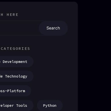
CH HERE
 CATEGORIES
p Development
de Technology
oss-Platform
veloper Tools
Python