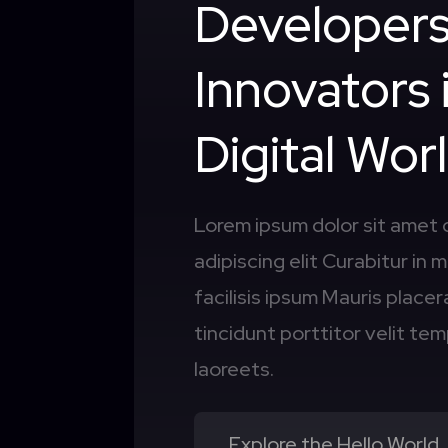
Developers
Innovators 
Digital Wor
Lorem ipsum dolor sit amet
adipiscing elit Curabitur in 
facilisis ipsum Mauris place
tincidunt porttitor velit t
laoreets.
Explore the Hello World