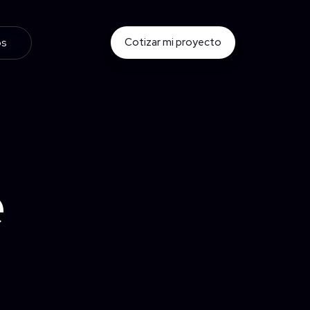
Cotizar mi proyecto
os
e