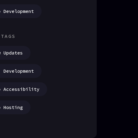
b Development
 TAGS
w Updates
I Development
b Accessibility
b Hosting