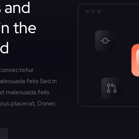
 and
in the
ld
 consectetur
malesuada felis Sed in
rat malesuada felis
empus placerat, Donec