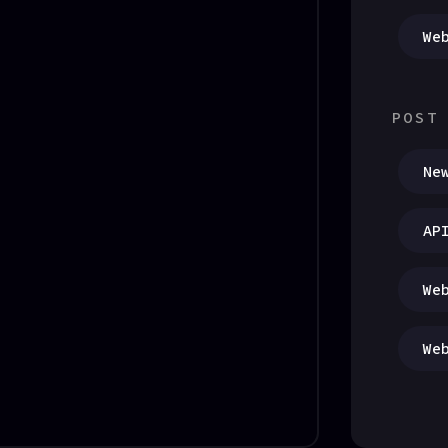
We
POST
Ne
AP
We
We