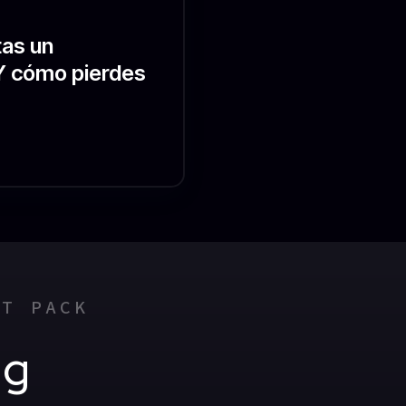
tas un
Y cómo pierdes
UT PACK
ng