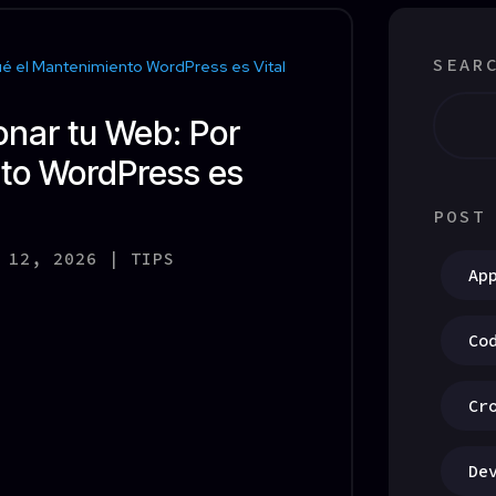
SEAR
onar tu Web: Por
to WordPress es
POST
 12, 2026
|
TIPS
Ap
Co
Cr
De